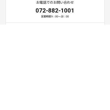
お電話でのお問い合わせ
072-882-1001
営業時間 9：00～18：00
ご相談・お問い合わせ
お問い合わせ
〒571-0015 大阪府門真市三ツ島3丁目6番29号
TEL:072-882-1001 FAX:072-882-4401
HOME
会社紹介
施工実績
ご依頼の流れ
施工メニュー
お客様の声