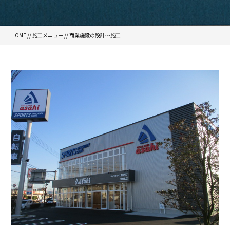
HOME
//
施工メニュー
//
商業施設の設計～施工